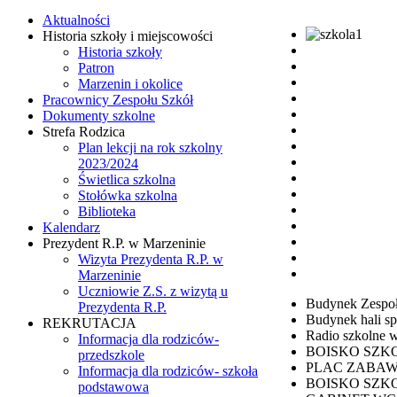
Aktualności
Historia szkoły i miejscowości
Historia szkoły
Patron
Marzenin i okolice
Pracownicy Zespołu Szkół
Dokumenty szkolne
Strefa Rodzica
Plan lekcji na rok szkolny
2023/2024
Świetlica szkolna
Stołówka szkolna
Biblioteka
Kalendarz
Prezydent R.P. w Marzeninie
Wizyta Prezydenta R.P. w
Marzeninie
Uczniowie Z.S. z wizytą u
Budynek Zespoł
Prezydenta R.P.
Budynek hali sp
REKRUTACJA
Radio szkolne w
Informacja dla rodziców-
BOISKO SZKOLN
przedszkole
PLAC ZABAW
Informacja dla rodziców- szkoła
BOISKO SZK
podstawowa