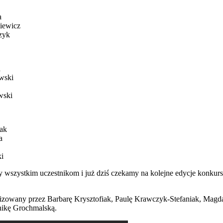
a
iewicz
zyk
a
wski
wski
ak
a
i
y wszystkim uczestnikom i już dziś czekamy na kolejne edycje konkurs
nizowany przez Barbarę Krysztofiak, Paulę Krawczyk-Stefaniak, Magd
ikę Grochmalską.