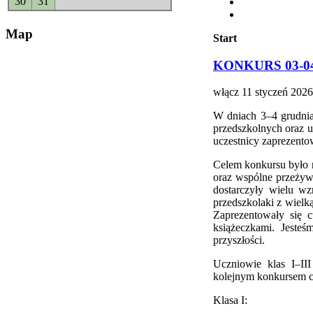
30
31
Map
Start
KONKURS 03-04
włącz
11 styczeń 2026
W dniach 3–4 grudnia 
przedszkolnych oraz u
uczestnicy zaprezentow
Celem konkursu było ro
oraz wspólne przeżyw
dostarczyły wielu wz
przedszkolaki z wielk
Zaprezentowały się c
książeczkami. Jeste
przyszłości.
Uczniowie klas I–III
kolejnym konkursem cz
Klasa I: