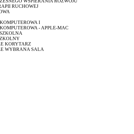
ZESNEGO WSPIERANIA ROZWOJU
RAPII RUCHOWEJ
TOWA
 KOMPUTEROWA I
KOMPUTEROWA - APPLE-MAC
 SZKOLNA
SZKOLNY
LE KORYTARZ
LE WYBRANA SALA