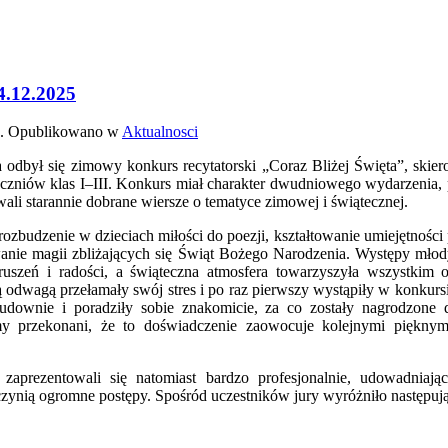
.12.2025
. Opublikowano w
Aktualnosci
odbył się zimowy konkurs recytatorski „Coraz Bliżej Święta”, skie
czniów klas I–III. Konkurs miał charakter dwudniowego wydarzenia,
ali starannie dobrane wiersze o tematyce zimowej i świątecznej.
zbudzenie w dzieciach miłości do poezji, kształtowanie umiejętności p
anie magii zbliżających się Świąt Bożego Narodzenia. Występy młod
ruszeń i radości, a świąteczna atmosfera towarzyszyła wszystkim
ą odwagą przełamały swój stres i po raz pierwszy wystąpiły w konkursi
udownie i poradziły sobie znakomicie, za co zostały nagrodzone
śmy przekonani, że to doświadczenie zaowocuje kolejnymi piękny
 zaprezentowali się natomiast bardzo profesjonalnie, udowadniaj
ynią ogromne postępy. Spośród uczestników jury wyróżniło następuj