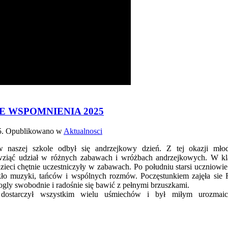
 WSPOMNIENIA 2025
5
. Opublikowano w
Aktualnosci
w naszej szkole odbył się andrzejkowy dzień. Z tej okazji młod
 wziąć udział w różnych zabawach i wróżbach andrzejkowych. W k
dzieci chętnie uczestniczyły w zabawach. Po południu starsi uczniowie
kło muzyki, tańców i wspólnych rozmów. Poczęstunkiem zajęła sie
ogly swobodnie i radośnie się bawić z pełnymi brzuszkami.
dostarczył wszystkim wielu uśmiechów i był miłym urozmaic