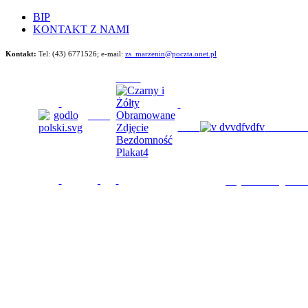
BIP
KONTAKT Z NAMI
Kontakt:
Tel: (43) 6771526;
e-mail:
zs_marzenin@poczta.onet.pl
Będziemy im 