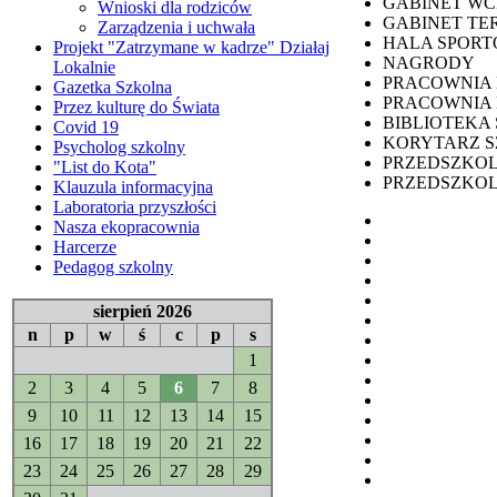
GABINET WC
Wnioski dla rodziców
GABINET TE
Zarządzenia i uchwała
HALA SPOR
Projekt "Zatrzymane w kadrze" Działaj
NAGRODY
Lokalnie
PRACOWNIA
Gazetka Szkolna
PRACOWNIA 
Przez kulturę do Świata
BIBLIOTEKA
Covid 19
KORYTARZ 
Psycholog szkolny
PRZEDSZKO
"List do Kota"
PRZEDSZKO
Klauzula informacyjna
Laboratoria przyszłości
Nasza ekopracownia
Harcerze
Pedagog szkolny
sierpień 2026
n
p
w
ś
c
p
s
1
2
3
4
5
6
7
8
9
10
11
12
13
14
15
16
17
18
19
20
21
22
23
24
25
26
27
28
29