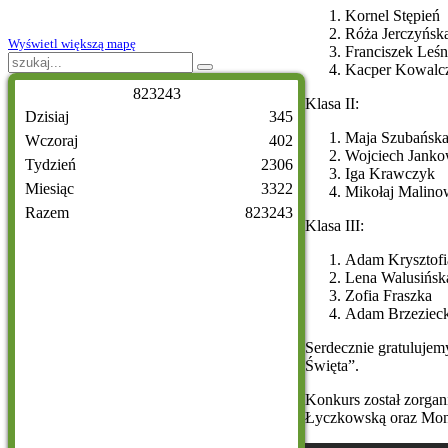
Kornel Stępień
Róża Jerczyńsk
Wyświetl większą mapę
Franciszek Leśn
Kacper Kowalc
8
2
3
2
4
3
Klasa II:
Dzisiaj
345
Maja Szubańsk
Wczoraj
402
Wojciech Janko
Tydzień
2306
Iga Krawczyk
Miesiąc
3322
Mikołaj Malino
Razem
823243
Klasa III:
Adam Krysztofi
Lena Walusińsk
Zofia Fraszka
Adam Brzezieck
Serdecznie gratulujem
Święta”.
Konkurs został zorga
Łyczkowską oraz Mon