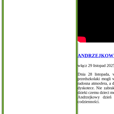
ANDRZEJKOWE
włącz
29 listopad 202
Dnia 28 listopada, 
przedszkolaki mogli
radosna atmosfera, a 
dyskotece. Nie zabra
dzieki czemu dzieci m
Andrzejkowy dzień 
codzienności.