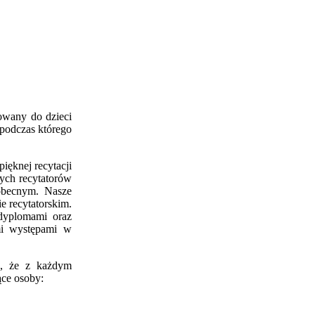
rowany do dzieci
 podczas którego
ięknej recytacji
ych recytatorów
 obecnym. Nasze
e recytatorskim.
 dyplomami oraz
mi występami w
ąc, że z każdym
ące osoby: