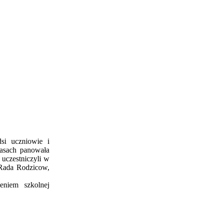
si uczniowie i
lasach panowała
 uczestniczyli w
 Rada Rodzicow,
eniem szkolnej