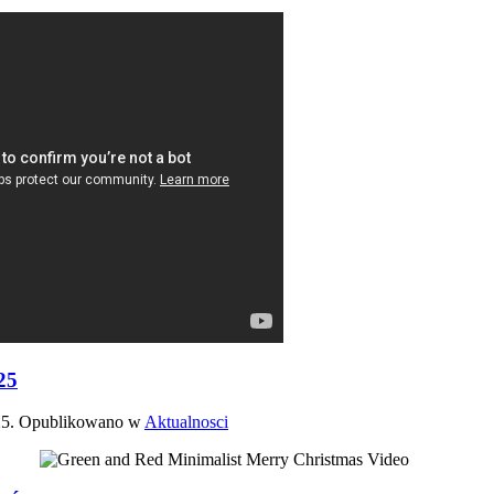
25
25
. Opublikowano w
Aktualnosci