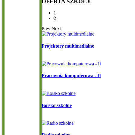
OFERTA
SZKOŁY
1
2
Prev
Next
Projektory multimedialne
Pracownia komputerowa - II
Boisko szkolne
Radio szkolne