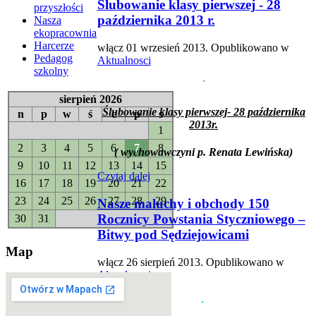
Ślubowanie klasy pierwszej - 28
przyszłości
października 2013 r.
Nasza
ekopracownia
Harcerze
włącz
01 wrzesień 2013
. Opublikowano w
Pedagog
Aktualnosci
szkolny
sierpień 2026
Ślubowanie klasy pierwszej- 28 października
n
p
w
ś
c
p
s
2013r.
1
2
3
4
5
6
7
8
( wychowawczyni p. Renata Lewińska)
9
10
11
12
13
14
15
Czytaj dalej
16
17
18
19
20
21
22
23
24
25
26
27
28
29
Nasze maluchy i obchody 150
Rocznicy Powstania Styczniowego –
30
31
Bitwy pod Sędziejowicami
Map
włącz
26 sierpień 2013
. Opublikowano w
Aktualnosci