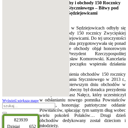
Nasze maluchy i obchody 150 Rocznicy
Powstania Styczniowego – Bitwy pod
Sędziejowicami
24 i 25 sierpnia w Sędziejowicach odbyły się
uroczyste obchody 150 rocznicy Zwycięskiej
Bitwy pod Sędziejowicami. Do tej uroczystości
społeczność lokalna przygotowywała się ponad
dwa lata. Nasze obchody objął honorowym
patronatem Prezydent Rzeczypospolitej
Polskiej – Bronisław Komorowski. Kancelaria
Prezydenta od początku wspierała działania
podjęte
w celu upamiętnienia obchodów 150 rocznicy
wybuchu Powstania Styczniowego w 2013 r.,
dlatego też w pierwszym dniu obchodów w
Sędziejowicach obecny był doradca prezydenta
RP – prof. Tomasz Nałęcz, który uczestniczył
w odsłanianiu nowego pomnika Powstańców
Wyświetl większą mapę
1863 r., honorując patriotyczne oddanie
Powstańców, spłacając tym samym dług wobec
wielu pokoleń Polaków… Drugi dzień
8
2
3
9
3
9
obchodów dedykowany został dzieciom i
młodzieży.
Dzisiaj
652