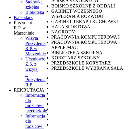
BOISKA SZKOLNEGO
Stołówka
BOISKO SZKOLNE Z ODDALI
szkolna
GABINET WCZESNEGO
Biblioteka
WSPIERANIA ROZWOJU
Kalendarz
GABINET TERAPII RUCHOWEJ
Prezydent
HALA SPORTOWA
R.P. w
NAGRODY
Marzeninie
PRACOWNIA KOMPUTEROWA I
Wizyta
PRACOWNIA KOMPUTEROWA -
Prezydenta
APPLE-MAC
R.P. w
BIBLIOTEKA SZKOLNA
Marzeninie
KORYTARZ SZKOLNY
Uczniowie
PRZEDSZKOLE KORYTARZ
Z.S. z
PRZEDSZKOLE WYBRANA SALA
wizytą
u
Prezydenta
R.P.
REKRUTACJA
Informacja
dla
rodziców-
przedszkole
Informacja
dla
rodziców-