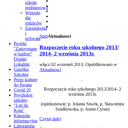
szkoła
podstawowa
Wnioski
dla
rodziców
Zarządzenia
i
Start
Aktualnosci
uchwała
Projekt
Rozpoczęcie roku szkolnego 2013/
"Zatrzymane
2014- 2 września 2013r.
w kadrze"
Działaj
Lokalnie
włącz
02 wrzesień 2013
. Opublikowano w
Gazetka
Aktualnosci
Szkolna
Przez kulturę
do Świata
Rozpoczęcie roku szkolnego 2013/2014- 2
Covid 19
września 2013r.
Psycholog
szkolny
(opiekunowie: p. Jolanta Siwek, p. Sławomira
"List do
Szadkowska, p. Aneta Cyran)
Kota"
Klauzula
Czytaj dalej
informacyjna
Laboratoria