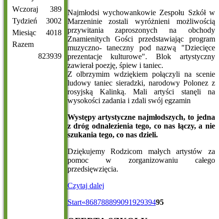
Wczoraj
389
Najmłodsi wychowankowie Zespołu Szkół w
Tydzień
3002
Marzeninie zostali wyróżnieni możliwością
przywitania zaproszonych na obchody
Miesiąc
4018
Znamienitych Gości przedstawiając program
Razem
muzyczno- taneczny pod nazwą "Dziecięce
823939
prezentacje kulturowe". Blok artystyczny
zawierał poezję, śpiew i taniec.
Z olbrzymim wdziękiem połączyli na scenie
ludowy taniec sieradzki, narodowy Polonez z
rosyjską Kalinką. Mali artyści stanęli na
wysokości zadania i zdali swój egzamin
Występy artystyczne najmłodszych, to jedna
z dróg odnalezienia tego, co nas łączy, a nie
szukania tego, co nas dzieli.
Dziękujemy Rodzicom małych artystów za
pomoc w zorganizowaniu całego
przedsięwzięcia.
Czytaj dalej
Start
«
86
87
88
89
90
91
92
93
94
95