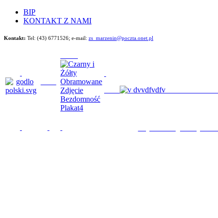
BIP
KONTAKT Z NAMI
Kontakt:
Tel: (43) 6771526;
e-mail:
zs_marzenin@poczta.onet.pl
Będziemy im poma