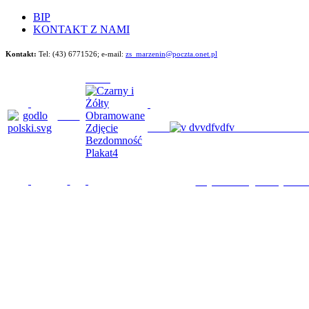
BIP
KONTAKT Z NAMI
Kontakt:
Tel: (43) 6771526;
e-mail:
zs_marzenin@poczta.onet.pl
Będziemy im poma