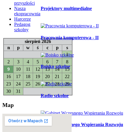
przyszłości
Nasza
Projektory multimedialne
ekopracownia
Harcerze
Pedagog
szkolny
Pracownia komputerowa - II
sierpień 2026
n
p
w
ś
c
p
s
1
2
3
4
5
6
7
8
Boisko szkolne
9
10
11
12
13
14
15
16
17
18
19
20
21
22
23
24
25
26
27
28
29
30
31
Radio szkolne
Map
Gabinet Wczesnego Wspierania Rozwoju