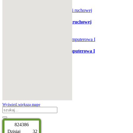
Gabinet terapii ruchowej
Pracownia komputerowa I
Wyświetl większą mapę
8
2
4
3
8
6
Dzisiaj
32