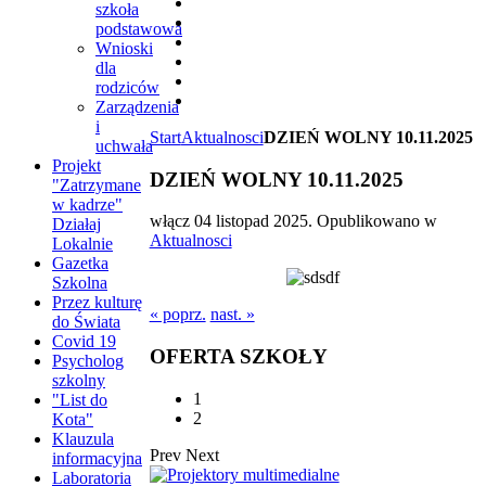
szkoła
podstawowa
Wnioski
dla
rodziców
Zarządzenia
i
Start
Aktualnosci
DZIEŃ WOLNY 10.11.2025
uchwała
Projekt
DZIEŃ WOLNY 10.11.2025
"Zatrzymane
w kadrze"
włącz
04 listopad 2025
. Opublikowano w
Działaj
Aktualnosci
Lokalnie
Gazetka
Szkolna
Przez kulturę
« poprz.
nast. »
do Świata
Covid 19
OFERTA
SZKOŁY
Psycholog
szkolny
1
"List do
2
Kota"
Klauzula
Prev
Next
informacyjna
Laboratoria