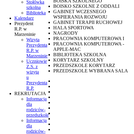
BOISKA SZKOLNEGO
Stołówka
BOISKO SZKOLNE Z ODDALI
szkolna
GABINET WCZESNEGO
Biblioteka
WSPIERANIA ROZWOJU
Kalendarz
GABINET TERAPII RUCHOWEJ
Prezydent
HALA SPORTOWA
R.P. w
NAGRODY
Marzeninie
PRACOWNIA KOMPUTEROWA I
Wizyta
PRACOWNIA KOMPUTEROWA -
Prezydenta
APPLE-MAC
R.P. w
BIBLIOTEKA SZKOLNA
Marzeninie
KORYTARZ SZKOLNY
Uczniowie
PRZEDSZKOLE KORYTARZ
Z.S. z
PRZEDSZKOLE WYBRANA SALA
wizytą
u
Prezydenta
R.P.
REKRUTACJA
Informacja
dla
rodziców-
przedszkole
Informacja
dla
rodziców-