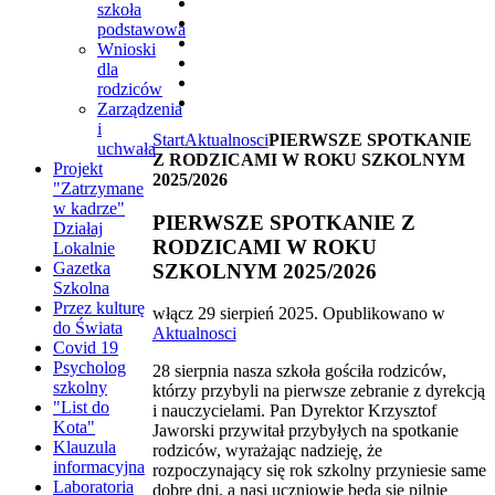
szkoła
podstawowa
Wnioski
dla
rodziców
Zarządzenia
i
Start
Aktualnosci
PIERWSZE SPOTKANIE
uchwała
Z RODZICAMI W ROKU SZKOLNYM
Projekt
2025/2026
"Zatrzymane
w kadrze"
PIERWSZE SPOTKANIE Z
Działaj
RODZICAMI W ROKU
Lokalnie
Gazetka
SZKOLNYM 2025/2026
Szkolna
Przez kulturę
włącz
29 sierpień 2025
. Opublikowano w
do Świata
Aktualnosci
Covid 19
Psycholog
28 sierpnia nasza szkoła gościła rodziców,
szkolny
którzy przybyli na pierwsze zebranie z dyrekcją
"List do
i nauczycielami. Pan Dyrektor Krzysztof
Kota"
Jaworski przywitał przybyłych na spotkanie
Klauzula
rodziców, wyrażając nadzieję, że
informacyjna
rozpoczynający się rok szkolny przyniesie same
Laboratoria
dobre dni, a nasi uczniowie będą się pilnie