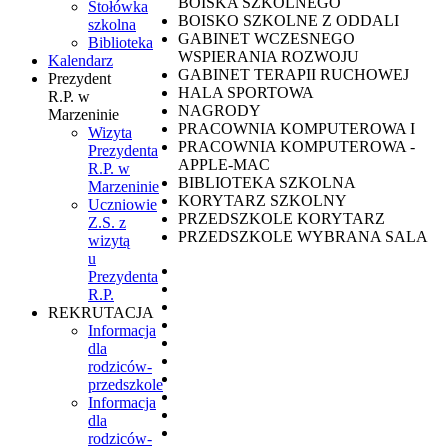
BOISKA SZKOLNEGO
Stołówka
BOISKO SZKOLNE Z ODDALI
szkolna
GABINET WCZESNEGO
Biblioteka
WSPIERANIA ROZWOJU
Kalendarz
GABINET TERAPII RUCHOWEJ
Prezydent
HALA SPORTOWA
R.P. w
NAGRODY
Marzeninie
PRACOWNIA KOMPUTEROWA I
Wizyta
PRACOWNIA KOMPUTEROWA -
Prezydenta
APPLE-MAC
R.P. w
BIBLIOTEKA SZKOLNA
Marzeninie
KORYTARZ SZKOLNY
Uczniowie
PRZEDSZKOLE KORYTARZ
Z.S. z
PRZEDSZKOLE WYBRANA SALA
wizytą
u
Prezydenta
R.P.
REKRUTACJA
Informacja
dla
rodziców-
przedszkole
Informacja
dla
rodziców-