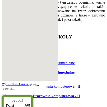
organizacyjne, w tym zasady oceniania, ważne
procedury obowiązujące w szkole, a także
działania podejmowane na rzecz dobrostanu
i bezpieczeństwa uczniów, a także – zarówno
w czasie zajęć, jak i poza szkołą.
« poprz.
nast. »
OFERTA
SZKOŁY
1
2
Prev
Next
Projektory multimedialne
Wyświetl większą mapę
Pracownia komputerowa - II
8
2
5
3
6
3
Dzisiaj
365