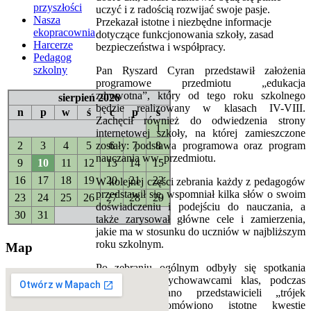
przyszłości
uczyć i z radością rozwijać swoje pasje.
Nasza
Przekazał istotne i niezbędne informacje
ekopracownia
dotyczące funkcjonowania szkoły, zasad
Harcerze
bezpieczeństwa i współpracy.
Pedagog
szkolny
Pan Ryszard Cyran przedstawił założenia
programowe przedmiotu „edukacja
zdrowotna”, który od tego roku szkolnego
sierpień 2026
będzie realizowany w klasach IV-VIII.
n
p
w
ś
c
p
s
Zachęcił również do odwiedzenia strony
1
internetowej szkoły, na której zamieszczone
2
3
4
5
6
7
8
zostały: podstawa programowa oraz program
nauczania ww. przedmiotu.
9
10
11
12
13
14
15
16
17
18
19
20
21
22
W kolejnej części zebrania każdy z pedagogów
przedstawił się, wspomniał kilka słów o swoim
23
24
25
26
27
28
29
doświadczeniu i podejściu do nauczania, a
30
31
także zarysował główne cele i zamierzenia,
jakie ma w stosunku do uczniów w najbliższym
roku szkolnym.
Map
Po zebraniu ogólnym odbyły się spotkania
rodziców z wychowawcami klas, podczas
których wybrano przedstawicieli „trójek
klasowych”, omówiono istotne kwestie