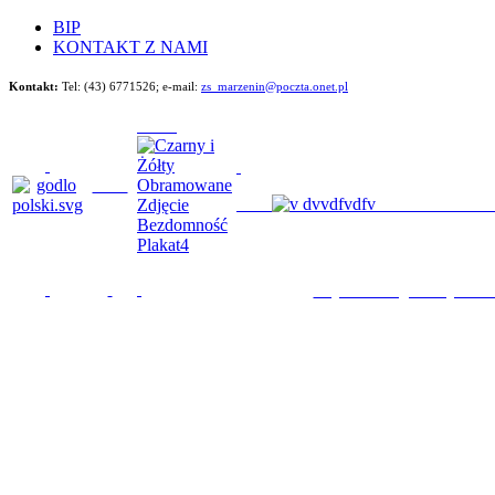
BIP
KONTAKT Z NAMI
Kontakt:
Tel: (43) 6771526;
e-mail:
zs_marzenin@poczta.onet.pl
Będziemy im poma