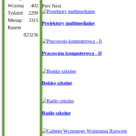
Wczoraj
402
Prev
Next
Tydzień
2299
Miesiąc
3315
Projektory multimedialne
Razem
823236
Pracownia komputerowa - II
Boisko szkolne
Radio szkolne