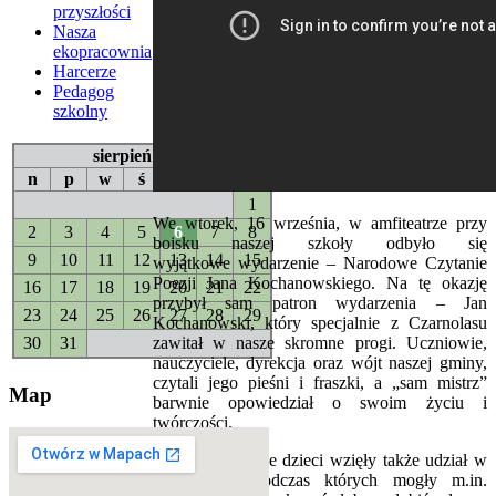
przyszłości
Nasza
ekopracownia
Harcerze
Pedagog
szkolny
sierpień 2026
n
p
w
ś
c
p
s
1
We wtorek, 16 września, w amfiteatrze przy
2
3
4
5
6
7
8
boisku naszej szkoły odbyło się
9
10
11
12
13
14
15
wyjątkowe
wydarzenie – Narodowe Czytanie
Poezji Jana Kochanowskiego. Na tę okazję
16
17
18
19
20
21
22
przybył sam patron wydarzenia – Jan
23
24
25
26
27
28
29
Kochanowski, który specjalnie z Czarnolasu
30
31
zawitał w nasze skromne progi. Uczniowie,
nauczyciele, dyrekcja oraz wójt naszej gminy,
czytali jego pieśni i fraszki, a „sam mistrz”
Map
barwnie opowiedział o swoim życiu i
twórczości.
Starsze i młodsze dzieci wzięły także udział w
warsztatach, podczas których mogły m.in.