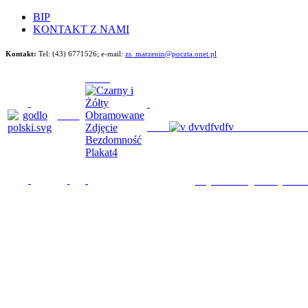
BIP
KONTAKT Z NAMI
Kontakt:
Tel: (43) 6771526;
e-mail:
zs_marzenin@poczta.onet.pl
Będziemy im poma