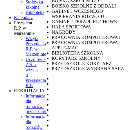
BOISKA SZKOLNEGO
Stołówka
BOISKO SZKOLNE Z ODDALI
szkolna
GABINET WCZESNEGO
Biblioteka
WSPIERANIA ROZWOJU
Kalendarz
GABINET TERAPII RUCHOWEJ
Prezydent
HALA SPORTOWA
R.P. w
NAGRODY
Marzeninie
PRACOWNIA KOMPUTEROWA I
Wizyta
PRACOWNIA KOMPUTEROWA -
Prezydenta
APPLE-MAC
R.P. w
BIBLIOTEKA SZKOLNA
Marzeninie
KORYTARZ SZKOLNY
Uczniowie
PRZEDSZKOLE KORYTARZ
Z.S. z
PRZEDSZKOLE WYBRANA SALA
wizytą
u
Prezydenta
R.P.
REKRUTACJA
Informacja
dla
rodziców-
przedszkole
Informacja
dla
rodziców-