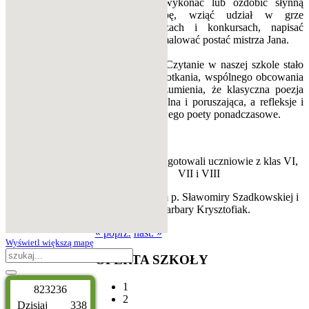
własnoręcznie wykonać lub ozdobić słynną
czarnoleską lipę, wziąć udział w grze
terenowej, quizach i konkursach, napisać
fraszkę albo namalować postać mistrza Jana.
Narodowe Czytanie w naszej szkole stało
się okazją do spotkania, wspólnego obcowania
z kulturą i zrozumienia, że klasyczna poezja
wciąż jest aktualna i poruszająca, a refleksje i
rady renesansowego poety ponadczasowe.
Projekt przygotowali uczniowie z klas VI,
VII i VIII
pod kierunkiem p. Sławomiry Szadkowskiej i
p. Barbary Krysztofiak.
« poprz.
nast. »
Wyświetl większą mapę
OFERTA
SZKOŁY
1
8
2
3
2
3
6
2
Dzisiaj
338