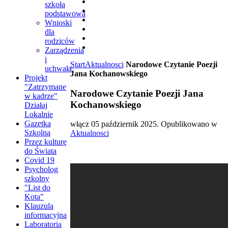
szkoła
podstawowa
Wnioski
dla
rodziców
Zarządzenia
i
Start
Aktualnosci
Narodowe Czytanie Poezji
uchwała
Jana Kochanowskiego
Projekt
"Zatrzymane
Narodowe Czytanie Poezji Jana
w kadrze"
Kochanowskiego
Działaj
Lokalnie
Gazetka
włącz
05 październik 2025
. Opublikowano w
Szkolna
Aktualnosci
Przez kulturę
do Świata
Covid 19
Psycholog
szkolny
"List do
Kota"
Klauzula
informacyjna
Laboratoria