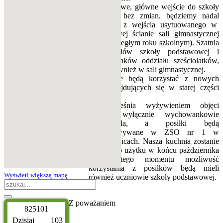
Tymczasowe, główne wejście do szkoły
pozostaje bez zmian, będziemy nadal
korzystać z wejścia usytuowanego w
południowej ścianie sali gimnastycznej
(jak w ubiegłym roku szkolnym). Szatnia
dla uczniów szkoły podstawowej i
wychowanków oddziału sześciolatków,
będzie również w sali gimnastycznej.
Uczniowie będą korzystać z nowych
toalet znajdujących się w starej części
szkoły.
Od września wyżywieniem objęci
zostaną wyłącznie wychowankowie
przedszkola, a posiłki będą
przygotowywane w ZSO nr 1 w
Sędziejowicach. Nasza kuchnia zostanie
oddana do użytku w końcu października
i od tego momentu możliwość
korzystania z posiłków będą mieli
Wyświetl większą mapę
również uczniowie szkoły podstawowej.
Z poważaniem
8
2
5
1
0
1
Dzisiaj
103