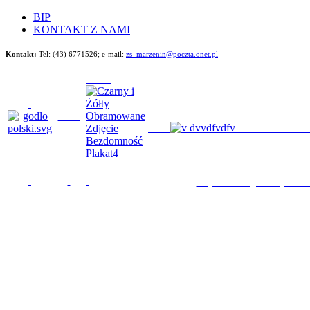
BIP
KONTAKT Z NAMI
Kontakt:
Tel: (43) 6771526;
e-mail:
zs_marzenin@poczta.onet.pl
Będziemy im poma