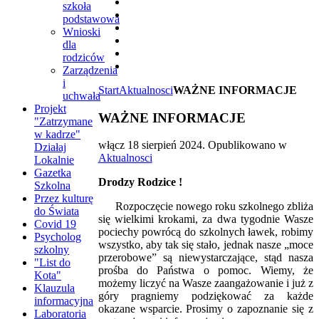
szkoła
podstawowa
Wnioski
dla
rodziców
Zarządzenia
i
Start
Aktualnosci
WAŻNE INFORMACJE
uchwała
Projekt
WAŻNE INFORMACJE
"Zatrzymane
w kadrze"
włącz
18 sierpień 2024
. Opublikowano w
Działaj
Aktualnosci
Lokalnie
Gazetka
Drodzy Rodzice !
Szkolna
Przez kulturę
Rozpoczęcie nowego roku szkolnego zbliża
do Świata
się wielkimi krokami, za dwa tygodnie Wasze
Covid 19
pociechy powrócą do szkolnych ławek, robimy
Psycholog
wszystko, aby tak się stało, jednak nasze „moce
szkolny
przerobowe” są niewystarczające, stąd nasza
"List do
prośba do Państwa o pomoc. Wiemy, że
Kota"
możemy liczyć na Wasze zaangażowanie i już z
Klauzula
góry pragniemy podziękować za każde
informacyjna
okazane wsparcie. Prosimy o zapoznanie się z
Laboratoria