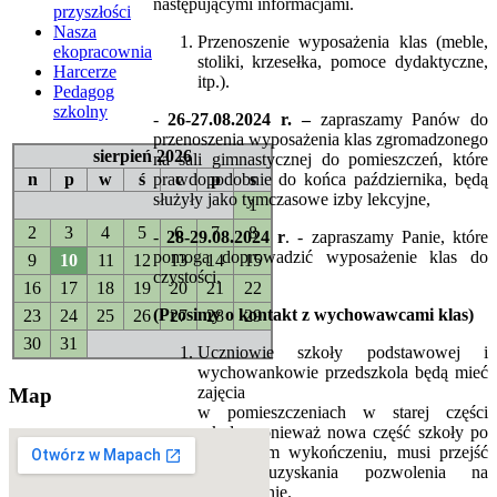
następującymi informacjami.
przyszłości
Nasza
Przenoszenie wyposażenia klas (meble,
ekopracownia
stoliki, krzesełka, pomoce dydaktyczne,
Harcerze
itp.).
Pedagog
szkolny
-
26-27.08.2024 r. –
zapraszamy
Panów do
przenoszenia wyposażenia klas zgromadzonego
sierpień 2026
na sali gimnastycznej do pomieszczeń, które
n
p
w
ś
c
p
s
prawdopodobnie do końca października, będą
służyły jako tymczasowe izby lekcyjne,
1
2
3
4
5
6
7
8
-
28-29.08.2024 r
. - zapraszamy Panie, które
pomogą doprowadzić wyposażenie klas do
9
10
11
12
13
14
15
czystości.
16
17
18
19
20
21
22
(Prosimy o kontakt z wychowawcami klas)
23
24
25
26
27
28
29
30
31
Uczniowie szkoły podstawowej i
wychowankowie przedszkola będą mieć
zajęcia
Map
w pomieszczeniach w starej części
szkoły, ponieważ nowa część szkoły po
całkowitym wykończeniu, musi przejść
proces uzyskania pozwolenia na
użytkowanie.