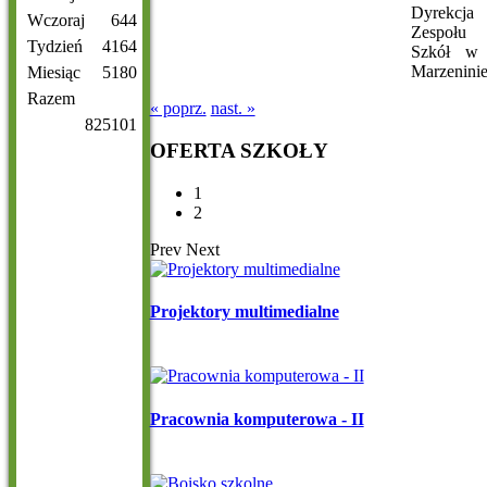
Dyrekcja
Wczoraj
644
Zespołu
Tydzień
4164
Szkół w
Marzenini
Miesiąc
5180
Razem
« poprz.
nast. »
825101
OFERTA
SZKOŁY
1
2
Prev
Next
Projektory multimedialne
Pracownia komputerowa - II