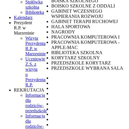
BOISKA SZKOLNEGO
Stołówka
BOISKO SZKOLNE Z ODDALI
szkolna
GABINET WCZESNEGO
Biblioteka
WSPIERANIA ROZWOJU
Kalendarz
GABINET TERAPII RUCHOWEJ
Prezydent
HALA SPORTOWA
R.P. w
NAGRODY
Marzeninie
PRACOWNIA KOMPUTEROWA I
Wizyta
PRACOWNIA KOMPUTEROWA -
Prezydenta
APPLE-MAC
R.P. w
BIBLIOTEKA SZKOLNA
Marzeninie
KORYTARZ SZKOLNY
Uczniowie
PRZEDSZKOLE KORYTARZ
Z.S. z
PRZEDSZKOLE WYBRANA SALA
wizytą
u
Prezydenta
R.P.
REKRUTACJA
Informacja
dla
rodziców-
przedszkole
Informacja
dla
rodziców-