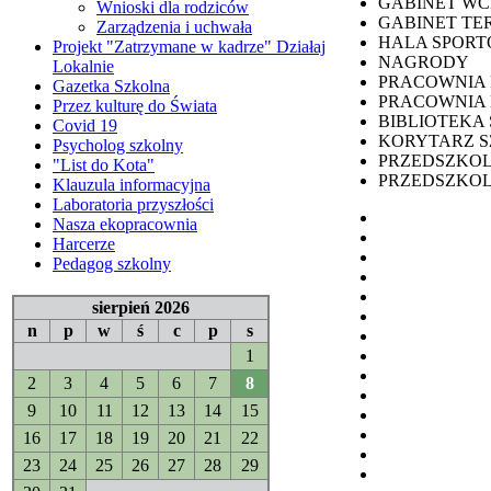
GABINET WC
Wnioski dla rodziców
GABINET TE
Zarządzenia i uchwała
HALA SPOR
Projekt "Zatrzymane w kadrze" Działaj
NAGRODY
Lokalnie
PRACOWNIA
Gazetka Szkolna
PRACOWNIA 
Przez kulturę do Świata
BIBLIOTEKA
Covid 19
KORYTARZ 
Psycholog szkolny
PRZEDSZKO
"List do Kota"
PRZEDSZKO
Klauzula informacyjna
Laboratoria przyszłości
Nasza ekopracownia
Harcerze
Pedagog szkolny
sierpień 2026
n
p
w
ś
c
p
s
1
2
3
4
5
6
7
8
9
10
11
12
13
14
15
16
17
18
19
20
21
22
23
24
25
26
27
28
29