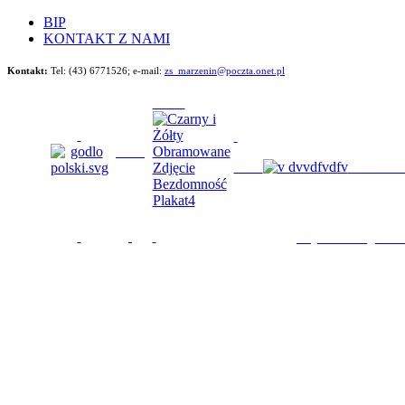
BIP
KONTAKT Z NAMI
Kontakt:
Tel: (43) 6771526;
e-mail:
zs_marzenin@poczta.onet.pl
Będziemy im 