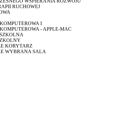
ZESNEGO WSPIERANIA ROZWOJU
RAPII RUCHOWEJ
TOWA
 KOMPUTEROWA I
KOMPUTEROWA - APPLE-MAC
 SZKOLNA
SZKOLNY
LE KORYTARZ
LE WYBRANA SALA