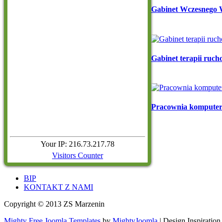
Gabinet Wczesnego 
Gabinet terapii ruch
Pracownia komputer
Your IP: 216.73.217.78
Visitors Counter
BIP
KONTAKT Z NAMI
Copyright © 2013 ZS Marzenin
Mighty Free Joomla Templates
by
MightyJoomla
| Design Inspiratio