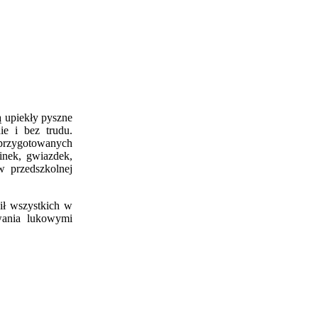
ą upiekły pyszne
e i bez trudu.
 przygotowanych
inek, gwiazdek,
w przedszkolnej
ił wszystkich w
owania lukowymi