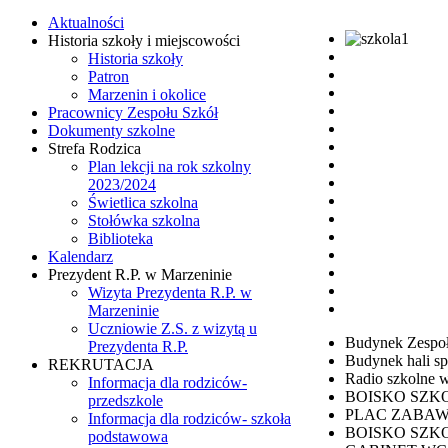
Aktualności
Historia szkoły i miejscowości
Historia szkoły
Patron
Marzenin i okolice
Pracownicy Zespołu Szkół
Dokumenty szkolne
Strefa Rodzica
Plan lekcji na rok szkolny
2023/2024
Świetlica szkolna
Stołówka szkolna
Biblioteka
Kalendarz
Prezydent R.P. w Marzeninie
Wizyta Prezydenta R.P. w
Marzeninie
Uczniowie Z.S. z wizytą u
Budynek Zespoł
Prezydenta R.P.
Budynek hali sp
REKRUTACJA
Radio szkolne w
Informacja dla rodziców-
BOISKO SZKOLN
przedszkole
PLAC ZABAW
Informacja dla rodziców- szkoła
BOISKO SZK
podstawowa