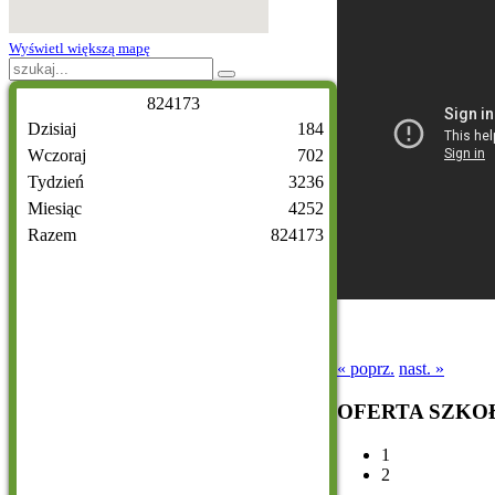
Wyświetl większą mapę
8
2
4
1
7
3
Dzisiaj
184
Wczoraj
702
Tydzień
3236
Miesiąc
4252
Razem
824173
« poprz.
nast. »
OFERTA
SZKO
1
2