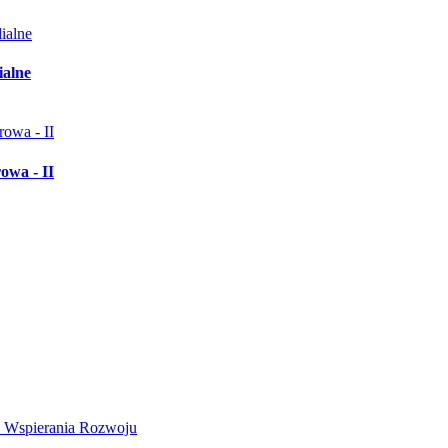
ialne
owa - II