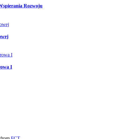
Wspierania Rozwoju
owej
owa I
n from
FCT