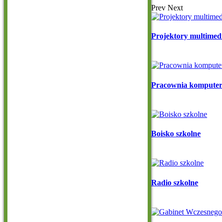
Prev
Next
Projektory multimed
Pracownia komputer
Boisko szkolne
Radio szkolne