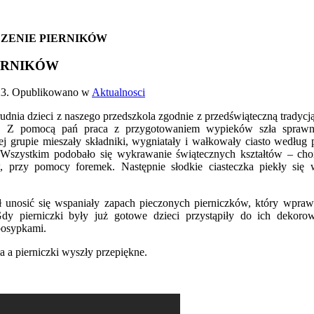
CZENIE PIERNIKÓW
IERNIKÓW
23
. Opublikowano w
Aktualnosci
udnia dzieci z naszego przedszkola zgodnie z przedświąteczną tradycj
ki. Z pomocą pań praca z przygotowaniem wypieków szła sprawni
ej grupie mieszały składniki, wygniatały i wałkowały ciasto według
 Wszystkim podobało się wykrawanie świątecznych kształtów – cho
 przy pomocy foremek. Następnie słodkie ciasteczka piekły się 
ł unosić się wspaniały zapach pieczonych pierniczków, który wpraw
Gdy pierniczki były już gotowe dzieci przystąpiły do ich dekor
posypkami.
 a pierniczki wyszły przepiękne.