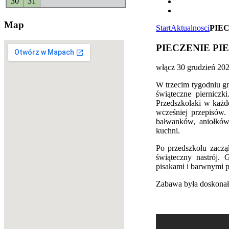
30
31
Map
Start
Aktualnosci
PIE
PIECZENIE P
włącz
30 grudzień 20
W trzecim tygodniu gr
świąteczne piernicz
Przedszkolaki w każd
wcześniej przepisów.
bałwanków, aniołków,
kuchni.
Po przedszkolu zaczą
świąteczny nastrój. 
pisakami i barwnymi 
Zabawa była doskonała