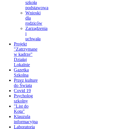
szkoła
podstawowa
Wnioski
dla
rodziców
Zarządzenia
i
uchwała
Projekt
"Zatrzymane
w kadrze"
Działaj
Lokalnie
Gazetka
Szkolna
Przez kulturę
do Świata
Covid 19
Psycholog
szkolny
"List do
Kota"
Klauzula
informacyjna
Laboratoria