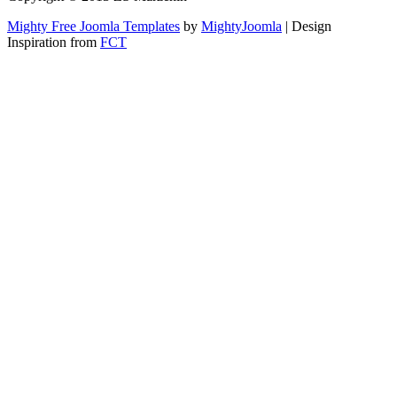
Mighty Free Joomla Templates
by
MightyJoomla
| Design
Inspiration from
FCT