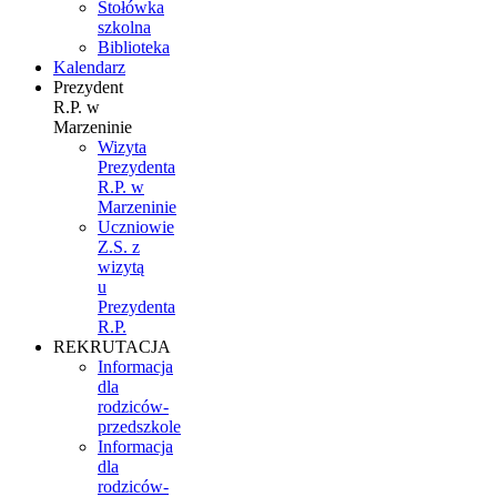
Stołówka
szkolna
Biblioteka
Kalendarz
Prezydent
R.P. w
Marzeninie
Wizyta
Prezydenta
R.P. w
Marzeninie
Uczniowie
Z.S. z
wizytą
u
Prezydenta
R.P.
REKRUTACJA
Informacja
dla
rodziców-
przedszkole
Informacja
dla
rodziców-