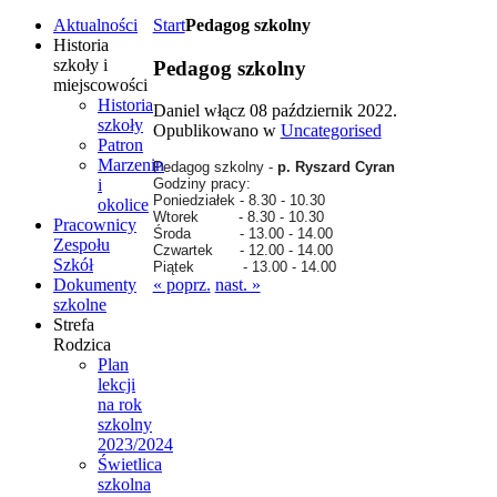
Aktualności
Start
Pedagog szkolny
Historia
szkoły i
Pedagog szkolny
miejscowości
Historia
Daniel włącz
08 październik 2022
.
szkoły
Opublikowano w
Uncategorised
Patron
Marzenin
Pedagog szkolny -
p. Ryszard Cyran
i
Godziny pracy:
Poniedziałek - 8.30 - 10.30
okolice
Wtorek - 8.30 - 10.30
Pracownicy
Środa - 13.00 - 14.00
Zespołu
Czwartek - 12.00 - 14.00
Szkół
Piątek - 13.00 - 14.00
Dokumenty
« poprz.
nast. »
szkolne
Strefa
Rodzica
Plan
lekcji
na rok
szkolny
2023/2024
Świetlica
szkolna