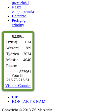
przyszłości
Nasza
ekopracownia
Harcerze
Pedagog
szkolny
8
2
3
9
6
1
Dzisiaj
674
Wczoraj
389
Tydzień
3024
Miesiąc
4040
Razem
823961
Your IP:
216.73.216.61
Visitors Counter
BIP
KONTAKT Z NAMI
Copyright © 2013 ZS Marzenin