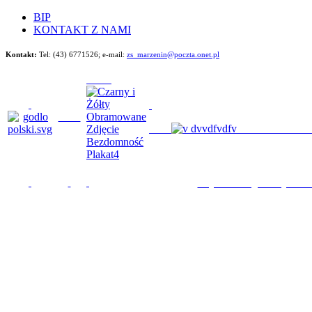
BIP
KONTAKT Z NAMI
Kontakt:
Tel: (43) 6771526;
e-mail:
zs_marzenin@poczta.onet.pl
Będziemy im poma