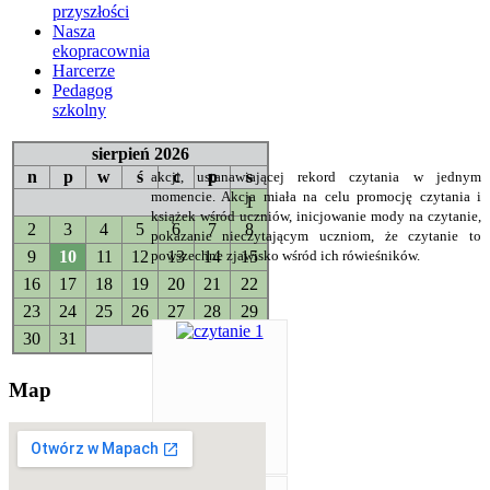
przyszłości
Nasza
ekopracownia
Harcerze
Pedagog
szkolny
sierpień 2026
n
p
w
ś
c
p
s
akcji, ustanawiającej rekord czytania w jednym
momencie. Akcja miała na celu promocję czytania i
1
książek wśród uczniów, inicjowanie mody na czytanie,
2
3
4
5
6
7
8
pokazanie nieczytającym uczniom, że czytanie to
9
10
11
12
13
14
15
powszechne zjawisko wśród ich rówieśników.
16
17
18
19
20
21
22
23
24
25
26
27
28
29
30
31
Map
czytanie 1