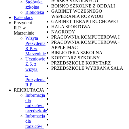
BOISKA SZKOLNEGO
Stołówka
BOISKO SZKOLNE Z ODDALI
szkolna
GABINET WCZESNEGO
Biblioteka
WSPIERANIA ROZWOJU
Kalendarz
GABINET TERAPII RUCHOWEJ
Prezydent
HALA SPORTOWA
R.P. w
NAGRODY
Marzeninie
PRACOWNIA KOMPUTEROWA I
Wizyta
PRACOWNIA KOMPUTEROWA -
Prezydenta
APPLE-MAC
R.P. w
BIBLIOTEKA SZKOLNA
Marzeninie
KORYTARZ SZKOLNY
Uczniowie
PRZEDSZKOLE KORYTARZ
Z.S. z
PRZEDSZKOLE WYBRANA SALA
wizytą
u
Prezydenta
R.P.
REKRUTACJA
Informacja
dla
rodziców-
przedszkole
Informacja
dla
rodziców-