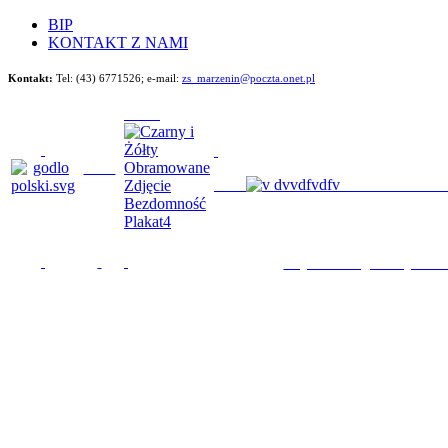
BIP
KONTAKT Z NAMI
Kontakt:
Tel: (43) 6771526;
e-mail:
zs_marzenin@poczta.onet.pl
Będziemy im poma