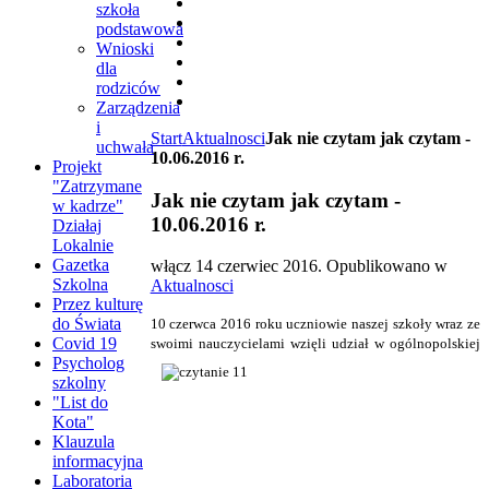
szkoła
podstawowa
Wnioski
dla
rodziców
Zarządzenia
i
Start
Aktualnosci
Jak nie czytam jak czytam -
uchwała
10.06.2016 r.
Projekt
"Zatrzymane
Jak nie czytam jak czytam -
w kadrze"
10.06.2016 r.
Działaj
Lokalnie
Gazetka
włącz
14 czerwiec 2016
. Opublikowano w
Szkolna
Aktualnosci
Przez kulturę
do Świata
10 czerwca 2016 roku uczniowie naszej szkoły wraz ze
Covid 19
swoimi nauczycielami wzięli udział w
ogólnopolskiej
Psycholog
szkolny
"List do
Kota"
Klauzula
informacyjna
Laboratoria