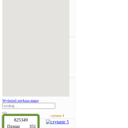
czytanie 2
czytanie 3
Wyświetl większą mapę
czytanie 4
8
2
5
3
4
9
Dzisiaj
351