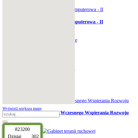
Pracownia komputerowa - II
Boisko szkolne
Radio szkolne
Wyświetl większą mapę
Gabinet Wczesnego Wspierania Rozwoju
8
2
3
2
0
0
Dzisiaj
302