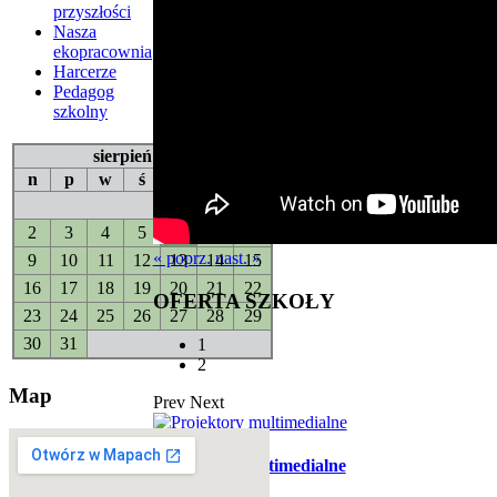
przyszłości
Nasza
ekopracownia
Harcerze
Pedagog
szkolny
sierpień 2026
n
p
w
ś
c
p
s
1
2
3
4
5
6
7
8
« poprz.
nast. »
9
10
11
12
13
14
15
16
17
18
19
20
21
22
OFERTA
SZKOŁY
23
24
25
26
27
28
29
30
31
1
2
Map
Prev
Next
Projektory multimedialne