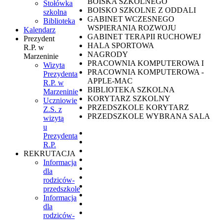
BOISKA SZKOLNEGO
Stołówka
BOISKO SZKOLNE Z ODDALI
szkolna
GABINET WCZESNEGO
Biblioteka
WSPIERANIA ROZWOJU
Kalendarz
GABINET TERAPII RUCHOWEJ
Prezydent
HALA SPORTOWA
R.P. w
NAGRODY
Marzeninie
PRACOWNIA KOMPUTEROWA I
Wizyta
PRACOWNIA KOMPUTEROWA -
Prezydenta
APPLE-MAC
R.P. w
BIBLIOTEKA SZKOLNA
Marzeninie
KORYTARZ SZKOLNY
Uczniowie
PRZEDSZKOLE KORYTARZ
Z.S. z
PRZEDSZKOLE WYBRANA SALA
wizytą
u
Prezydenta
R.P.
REKRUTACJA
Informacja
dla
rodziców-
przedszkole
Informacja
dla
rodziców-