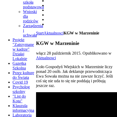
szkoła
podstawowa
Wnioski
dla
rodziców
Zarządzenia
i
Start
Aktualnosci
KGW w Marzeninie
uchwała
Projekt
KGW w Marzeninie
"Zatrzymane
w kadrze"
włącz
28 październik 2015
. Opublikowano w
Działaj
Aktualnosci
Lokalnie
Gazetka
Koło Gospodyń Wiejskich w Marzeninie liczy
Szkolna
ponad 20 osób. Jak deklaruje przewodnicząca
Przez kulturę
Ewa Sowała można na nie zawsze liczyć. Jeśli
do Świata
coś się nie uda to się nie poddają i próbują
Covid 19
jeszcze raz.
Psycholog
szkolny
"List do
Kota"
Klauzula
informacyjna
Laboratoria