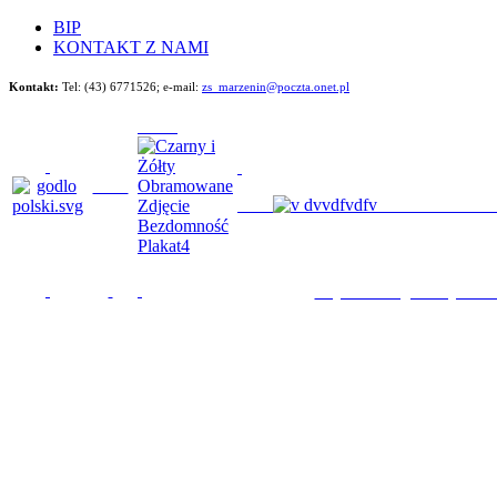
BIP
KONTAKT Z NAMI
Kontakt:
Tel: (43) 6771526;
e-mail:
zs_marzenin@poczta.onet.pl
Będziemy im poma