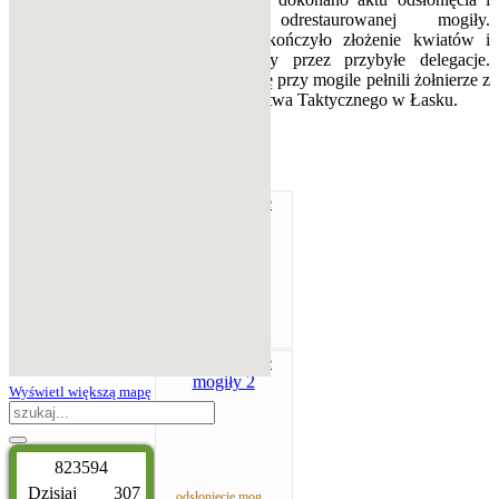
poświęcenia odrestaurowanej mogiły.
Uroczystość zakończyło złożenie kwiatów i
zapalenie zniczy przez przybyłe delegacje.
Honorową wartę przy mogile pełnili żołnierze z
32. Bazy Lotnictwa Taktycznego w Łasku.
odsłonięcie mog...
Wyświetl większą mapę
8
2
3
5
9
4
Dzisiaj
307
odsłonięcie mog...