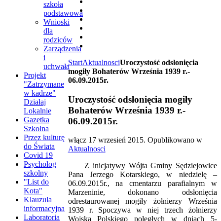
szkoła
podstawowa
Wnioski
dla
rodziców
Zarządzenia
i
Start
Aktualnosci
Uroczystość odsłonięcia
uchwała
mogiły Bohaterów Września 1939 r.-
Projekt
06.09.2015r.
"Zatrzymane
w kadrze"
Uroczystość odsłonięcia mogiły
Działaj
Bohaterów Września 1939 r.-
Lokalnie
Gazetka
06.09.2015r.
Szkolna
Przez kulturę
włącz
17 wrzesień 2015
. Opublikowano w
do Świata
Aktualnosci
Covid 19
Psycholog
Z inicjatywy Wójta Gminy Sędziejowice
szkolny
Pana Jerzego Kotarskiego, w niedzielę –
"List do
06.09.2015r., na cmentarzu parafialnym w
Kota"
Marzeninie, dokonano odsłonięcia
Klauzula
odrestaurowanej mogiły żołnierzy Września
informacyjna
1939 r. Spoczywa w niej trzech żołnierzy
Laboratoria
Wojska Polskiego poległych w dniach 5-