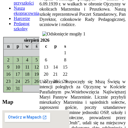
przyszłości
6.09.1939 r. w walkach w obronie Ojczyzny w
Nasza
okolicach Marzenina i Pruszkowa. Naszą
ekopracownia
szkołę reprezentował Poczet Sztandarowy, Pan
Harcerze
Dyrektor, członkowie Rady Pedagogicznej,
Pedagog
uczniowie i rodzice.
szkolny
sierpień 2026
n
p
w
ś
c
p
s
1
2
3
4
5
6
7
8
9
10
11
12
13
14
15
16
17
18
19
20
21
22
23
24
25
26
27
28
29
Uroczystości rozpoczęły się Mszą Świętą w
intencji poległych za Ojczyznę w Kościele
30
31
Parafialnym pw.Wniebowzięcia Najświętszej
Maryi Pannyw Marzeninie. Licznie przybyli
Map
mieszkańcy Marzenina i sąsiednich sołectw,
zaproszeni goście, poczty sztandarowe
reprezentujące gminne jednostki OSP, szkoły i
organizacje społeczne, prowadzeni przez
orkiestrę dętą „Druh”, udali się na miejscowy
cmentarz, gdzie dokonano aktu odsłonięcia i