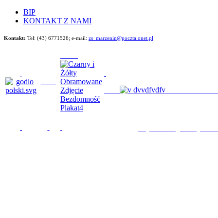
BIP
KONTAKT Z NAMI
Kontakt:
Tel: (43) 6771526;
e-mail:
zs_marzenin@poczta.onet.pl
Będziemy im poma