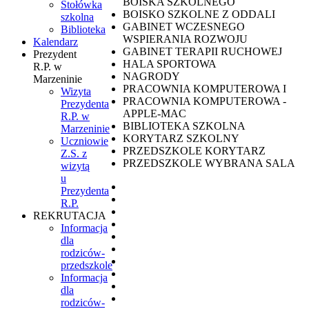
BOISKA SZKOLNEGO
Stołówka
BOISKO SZKOLNE Z ODDALI
szkolna
GABINET WCZESNEGO
Biblioteka
WSPIERANIA ROZWOJU
Kalendarz
GABINET TERAPII RUCHOWEJ
Prezydent
HALA SPORTOWA
R.P. w
NAGRODY
Marzeninie
PRACOWNIA KOMPUTEROWA I
Wizyta
PRACOWNIA KOMPUTEROWA -
Prezydenta
APPLE-MAC
R.P. w
BIBLIOTEKA SZKOLNA
Marzeninie
KORYTARZ SZKOLNY
Uczniowie
PRZEDSZKOLE KORYTARZ
Z.S. z
PRZEDSZKOLE WYBRANA SALA
wizytą
u
Prezydenta
R.P.
REKRUTACJA
Informacja
dla
rodziców-
przedszkole
Informacja
dla
rodziców-