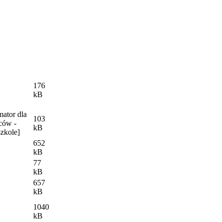
176
kB
mator dla
103
ców -
kB
zkole]
652
kB
77
kB
657
kB
1040
kB