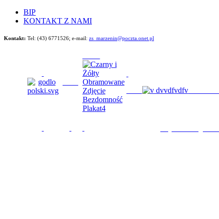
BIP
KONTAKT Z NAMI
Kontakt:
Tel: (43) 6771526;
e-mail:
zs_marzenin@poczta.onet.pl
Będziemy im 