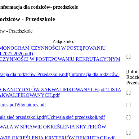
Informacja dla rodziców- przedszkole
odziców - Przedszkole
ów - Przedszkole
Załączniki:
[ ]
ZYNNOŚCI W POSTĘPOWANIU REKRUTACYJNYM
[Infor
Informacja dla rodziców-
Rodzi
Przeds
LISTA
[ ]
KWALIFIKOWANYCH.pdf
Signatures.pdf
[ ]
Uchwała sieć przedszkoli.pdf
[ ]
[ ]
WIE OKREŚLENIA KRYTERIÓW REKRUTACJI.pdf