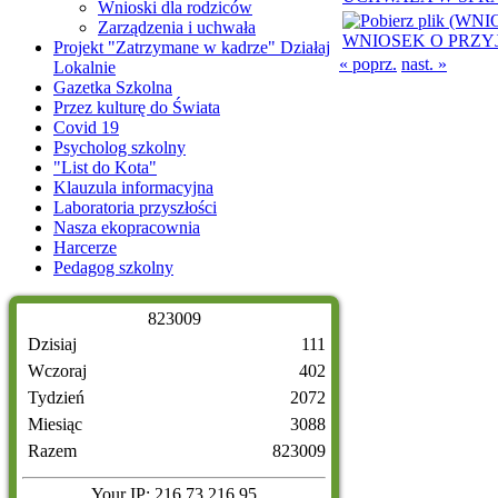
Wnioski dla rodziców
Zarządzenia i uchwała
WNIOSEK O PRZYJ
Projekt "Zatrzymane w kadrze" Działaj
« poprz.
nast. »
Lokalnie
Gazetka Szkolna
Przez kulturę do Świata
Covid 19
Psycholog szkolny
"List do Kota"
Klauzula informacyjna
Laboratoria przyszłości
Nasza ekopracownia
Harcerze
Pedagog szkolny
8
2
3
0
0
9
Dzisiaj
111
Wczoraj
402
Tydzień
2072
Miesiąc
3088
Razem
823009
Your IP: 216.73.216.95