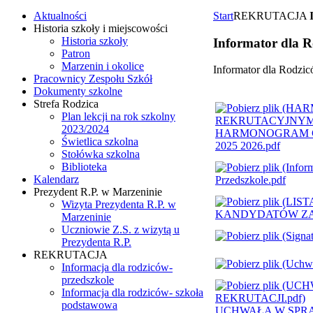
Aktualności
Start
REKRUTACJA
Historia szkoły i miejscowości
Historia szkoły
Informator dla R
Patron
Marzenin i okolice
Informator dla Rodzic
Pracownicy Zespołu Szkół
Dokumenty szkolne
Strefa Rodzica
Plan lekcji na rok szkolny
2023/2024
HARMONOGRAM C
Świetlica szkolna
2025 2026.pdf
Stołówka szkolna
Biblioteka
Kalendarz
Przedszkole.pdf
Prezydent R.P. w Marzeninie
Wizyta Prezydenta R.P. w
KANDYDATÓW ZA
Marzeninie
Uczniowie Z.S. z wizytą u
Prezydenta R.P.
REKRUTACJA
Informacja dla rodziców-
przedszkole
Informacja dla rodziców- szkoła
podstawowa
UCHWAŁA W SPRA