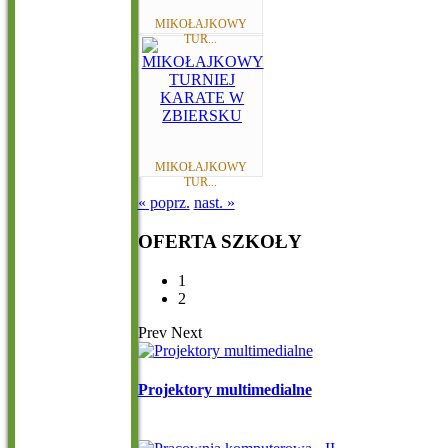
MIKOŁAJKOWY
TUR...
MIKOŁAJKOWY
TUR...
« poprz.
nast. »
OFERTA
SZKOŁY
1
2
Prev
Next
Projektory multimedialne