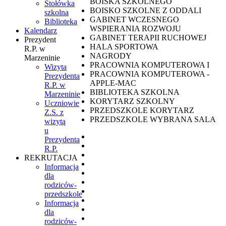
BOISKA SZKOLNEGO
Stołówka
BOISKO SZKOLNE Z ODDALI
szkolna
GABINET WCZESNEGO
Biblioteka
WSPIERANIA ROZWOJU
Kalendarz
GABINET TERAPII RUCHOWEJ
Prezydent
HALA SPORTOWA
R.P. w
NAGRODY
Marzeninie
PRACOWNIA KOMPUTEROWA I
Wizyta
PRACOWNIA KOMPUTEROWA -
Prezydenta
APPLE-MAC
R.P. w
BIBLIOTEKA SZKOLNA
Marzeninie
KORYTARZ SZKOLNY
Uczniowie
PRZEDSZKOLE KORYTARZ
Z.S. z
PRZEDSZKOLE WYBRANA SALA
wizytą
u
Prezydenta
R.P.
REKRUTACJA
Informacja
dla
rodziców-
przedszkole
Informacja
dla
rodziców-