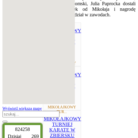
Wiktor Niewiadomski, Julia Paprocka dostali
słodki upominek od Mikołaja i nagrodę
pocieszenia za udział w zawodach.
MIKOŁAJKOWY
TUR...
MIKOŁAJKOWY
Wyświetl większą mapę
TUR...
8
2
4
2
5
8
Dzisiaj
269