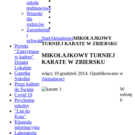
szkoła
podstawowa
Wnioski
dla
rodziców
Zarządzenia
i
Start
Aktualnosci
MIKOŁAJKOWY
uchwała
TURNIEJ KARATE W ZBIERSKU
Projekt
"Zatrzymane
MIKOŁAJKOWY TURNIEJ
w kadrze"
KARATE W ZBIERSKU
Działaj
Lokalnie
Gazetka
włącz
19 grudzień 2014
. Opublikowano w
Szkolna
Aktualnosci
Przez kulturę
W
do Świata
sobotę
Covid 19
6
Psycholog
szkolny
"List do
Kota"
Klauzula
informacyjna
Laboratoria