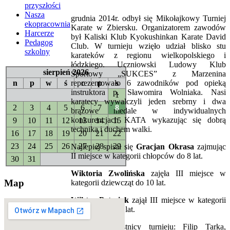
przyszłości
Nasza
grudnia 2014r. odbył się Mikołajkowy Turniej
ekopracownia
Karate w Zbiersku. Organizatorem zawodów
Harcerze
był Kaliski Klub Kyokushinkan Karate David
Pedagog
Club. W turnieju wzięło udział blisko stu
szkolny
karateków z regionu wielkopolskiego i
łódzkiego. Uczniowski Ludowy Klub
sierpień 2026
Sportowy „SUKCES” z Marzenina
n
p
w
ś
c
p
s
reprezentowało 6 zawodników pod opieką
instruktora p. Sławomira Wolniaka. Nasi
1
karatecy wywalczyli jeden srebrny i dwa
2
3
4
5
6
7
8
brązowe medale w indywidualnych
konkurencjach KATA wykazując się dobrą
9
10
11
12
13
14
15
techniką i duchem walki.
16
17
18
19
20
21
22
23
24
25
26
27
28
29
Najlepiej spisał się
Gracjan Okrasa
zajmując
II miejsce w kategorii chłopców do 8 lat.
30
31
Wiktoria Zwolińska
zajęła III miejsce w
Map
kategorii dziewcząt do 10 lat.
Wiktor Potasiak
zajął III miejsce w kategorii
chłopców do 12 lat.
Pozostali uczestnicy turnieju: Filip Tarka,