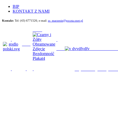
BIP
KONTAKT Z NAMI
Kontakt:
Tel: (43) 6771526;
e-mail:
zs_marzenin@poczta.onet.pl
Będziemy im poma