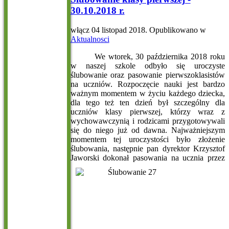
30.10.2018 r.
włącz
04 listopad 2018
. Opublikowano w
Aktualnosci
We wtorek, 30 października 2018 roku
w naszej szkole odbyło się uroczyste
ślubowanie oraz pasowanie pierwszoklasistów
na uczniów. Rozpoczęcie nauki jest bardzo
ważnym momentem w życiu każdego dziecka,
dla tego też ten dzień był szczególny dla
uczniów klasy pierwszej, którzy wraz z
wychowawczynią i rodzicami przygotowywali
się do niego już od dawna. Najważniejszym
momentem tej uroczystości było złożenie
ślubowania, następnie pan dyrektor Krzysztof
Jaworski doko
nał pasowania na ucznia przez