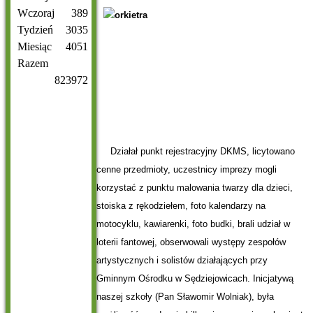
Wczoraj
389
Tydzień
3035
Miesiąc
4051
Razem
823972
Działał punkt rejestracyjny DKMS, licytowano
cenne przedmioty, uczestnicy imprezy mogli
korzystać z punktu malowania twarzy dla dzieci,
stoiska z rękodziełem, foto kalendarzy na
motocyklu, kawiarenki, foto budki, brali udział w
loterii fantowej, obserwowali występy zespołów
artystycznych i solistów działających przy
Gminnym Ośrodku w Sędziejowicach. Inicjatywą
naszej szkoły (Pan Sławomir Wolniak), była