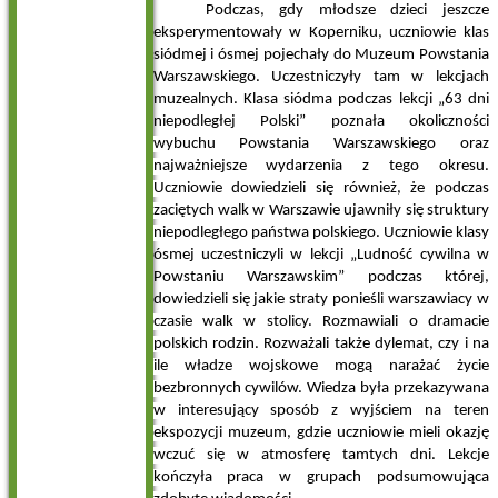
Podczas, gdy młodsze dzieci jeszcze
eksperymentowały w Koperniku, uczniowie klas
siódmej i ósmej pojechały do Muzeum Powstania
Warszawskiego. Uczestniczyły tam w lekcjach
muzealnych. Klasa siódma podczas lekcji „63 dni
niepodległej Polski”
poznała okoliczności
wybuchu Powstania Warszawskiego oraz
najważniejsze wydarzenia z tego okresu.
Uczniowie dowiedzieli się również, że podczas
zaciętych walk w Warszawie ujawniły się struktury
niepodległego państwa polskiego.
Uczniowie klasy
ósmej uczestniczyli w lekcji „Ludność cywilna w
Powstaniu Warszawskim” podczas której,
dowiedzieli się
jakie straty ponieśli warszawiacy w
czasie walk w stolicy. Rozmawiali o dramacie
polskich rodzin. Rozważali także dylemat, czy i na
ile władze wojskowe mogą narażać życie
bezbronnych cywilów. Wiedza była przekazywana
w interesujący sposób z wyjściem na teren
ekspozycji muzeum, gdzie uczniowie mieli okazję
wczuć się w atmosferę tamtych dni. Lekcje
kończyła praca w grupach podsumowująca