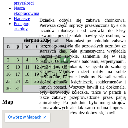
przyszłości
Nasza
ekopracownia
Harcerze
Dziadka odbyła się zabawa choinkowa.
Pedagog
Pierwsza część imprezy przeznaczona była dla
szkolny
uczniów młodszych od zerówki do klasy
czwartej, przedszkolaki bawiły się osobno, w
sierpień 2026
swojej sali. Natomiast po południu zabawa
przeznaczona była dla pozostałych uczniów ze
n
p
w
ś
c
p
s
starszych klas. Sala gimnastyczna wyglądała
1
inaczej niż zwykle, zamieniła się w salę
2
3
4
5
6
7
8
balową. Udekorowana balonami, serpentynami,
gwiazdami, choinkami, zachęcała do szalonej
9
10
11
12
13
14
15
zabawy. Młodsze dzieci miały na sobie
16
17
18
19
20
21
22
różnorodne, barwne kostiumy. Na sali zaroiło
23
24
25
26
27
28
29
się od piratów, księżniczek, spaidermenów i
innych postaci. Wszyscy bawili się doskonale,
30
31
były korowody, kółeczka, tańce w parach a
także zabawy przeprowadzone przez panią
Map
animatorkę. Po południu było mniej strojów
karnawałowych ale tak samo udana impreza.
Starsi uczniowie również dobrze się bawili.
Czytaj dalej