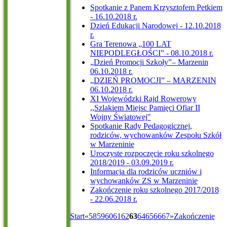
Spotkanie z Panem Krzysztofem Petkiem
- 16.10.2018 r.
Dzień Edukacji Narodowej - 12.10.2018
r.
Gra Terenowa „100 LAT
NIEPODLEGŁOŚCI” - 08.10.2018 r.
„Dzień Promocji Szkoły”– Marzenin
06.10.2018 r.
„DZIEŃ PROMOCJI” – MARZENIN
06.10.2018 r.
XI Wojewódzki Rajd Rowerowy
,,Szlakiem Miejsc Pamięci Ofiar II
Wojny Światowej"
Spotkanie Rady Pedagogicznej,
rodziców, wychowanków Zespołu Szkół
w Marzeninie
Uroczyste rozpoczęcie roku szkolnego
2018/2019 - 03.09.2019 r.
Informacja dla rodziców uczniów i
wychowanków ZS w Marzeninie
Zakończenie roku szkolnego 2017/2018
- 22.06.2018 r.
Start
«
58
59
60
61
62
63
64
65
66
67
»
Zakończenie