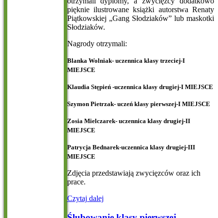
otrzymali dyplomy, a zwycięzcy dodatkowo
pięknie ilustrowane książki autorstwa Renaty
Piątkowskiej „Gang Słodziaków” lub maskotki
Słodziaków.
Nagrody otrzymali:
Blanka Wolniak- uczennica klasy trzeciej-I
MIEJSCE
Klaudia Stępień -uczennica klasy drugiej-I MIEJSCE
Szymon Pietrzak- uczeń klasy pierwszej-I MIEJSCE
Zosia Mielczarek- uczennica klasy drugiej-II
MIEJSCE
Patrycja Bednarek-uczennica klasy drugiej-III
MIEJSCE
Zdjęcia przedstawiają zwycięzców oraz ich
prace.
Czytaj dalej
Ślubowanie klasy pierwszej -