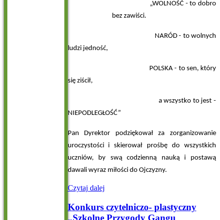
„WOLNOŚĆ - to dobro
bez zawiści.
NARÓD - to wolnych
ludzi jedność,
POLSKA - to sen, który
się ziścił,
a wszystko to jest -
NIEPODLEGŁOŚĆ”
Pan Dyrektor podziękował za zorganizowanie
uroczystości i skierował prośbę do wszystkich
uczniów, by swą codzienną nauką i postawą
dawali wyraz miłości do Ojczyzny.
Czytaj dalej
Konkurs czytelniczo- plastyczny
„Szkolne Przygody Gangu