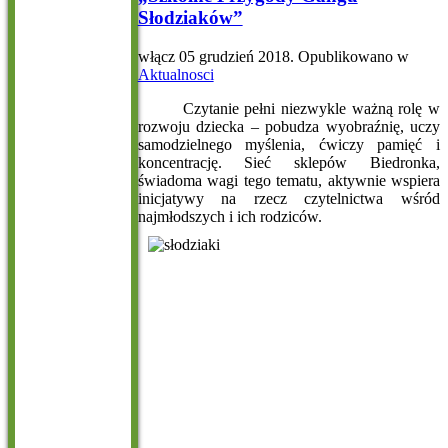
Słodziaków”
włącz
05 grudzień 2018
. Opublikowano w
Aktualnosci
Czytanie pełni niezwykle ważną rolę w
rozwoju dziecka – pobudza wyobraźnię, uczy
samodzielnego myślenia, ćwiczy pamięć i
koncentrację. Sieć sklepów Biedronka,
świadoma wagi tego tematu, aktywnie wspiera
inicjatywy na rzecz czytelnictwa wśród
najmłodszych i ich rodziców.