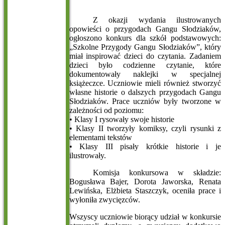
Z okazji wydania ilustrowanych
opowieści o przygodach Gangu Słodziaków,
ogłoszono konkurs dla szkół podstawowych:
„Szkolne Przygody Gangu Słodziaków”, który
miał inspirować dzieci do czytania. Zadaniem
dzieci było codzienne czytanie, które
dokumentowały naklejki w specjalnej
książeczce. Uczniowie mieli również stworzyć
własne historie o dalszych przygodach Gangu
Słodziaków. Prace uczniów były tworzone w
zależności od poziomu:
• Klasy I rysowały swoje historie
• Klasy II tworzyły komiksy, czyli rysunki z
elementami tekstów
• Klasy III pisały krótkie historie i je
ilustrowały.
Komisja konkursowa w składzie:
Bogusława Bajer, Dorota Jaworska, Renata
Lewińska, Elżbieta Staszczyk, oceniła prace i
wyłoniła zwycięzców.
Wszyscy uczniowie biorący udział w konkursie