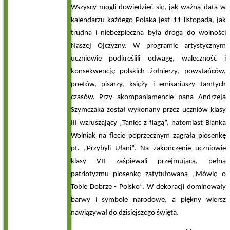
Wszyscy mogli dowiedzieć się, jak ważną datą w
kalendarzu każdego Polaka jest 11 listopada, jak
trudna i niebezpieczna była droga do wolności
Naszej Ojczyzny. W programie artystycznym
uczniowie podkreślili odwagę, waleczność i
konsekwencję polskich żołnierzy, powstańców,
poetów, pisarzy, księży i emisariuszy tamtych
czasów. Przy akompaniamencie pana Andrzeja
Szymczaka został wykonany przez uczniów klasy
III wzruszający „Taniec z flagą”, natomiast Blanka
Wolniak na flecie poprzecznym zagrała piosenkę
pt. „Przybyli Ułani”. Na zakończenie uczniowie
klasy VII zaśpiewali przejmującą, pełną
patriotyzmu piosenkę zatytułowaną „Mówię o
Tobie Dobrze - Polsko”. W dekoracji dominowały
barwy i symbole narodowe, a piękny wiersz
nawiązywał do dzisiejszego święta.