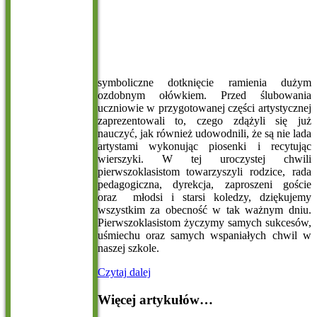
symboliczne dotknięcie ramienia dużym
ozdobnym ołówkiem. Przed ślubowania
uczniowie w przygotowanej części artystycznej
zaprezentowali to, czego zdążyli się już
nauczyć, jak również udowodnili, że są nie lada
artystami wykonując piosenki i recytując
wierszyki. W tej uroczystej chwili
pierwszoklasistom towarzyszyli rodzice, rada
pedagogiczna, dyrekcja, zaproszeni goście
oraz młodsi i starsi koledzy, dziękujemy
wszystkim za obecność w tak ważnym dniu.
Pierwszoklasistom życzymy samych sukcesów,
uśmiechu oraz samych wspaniałych chwil w
naszej szkole.
Czytaj dalej
Więcej artykułów…