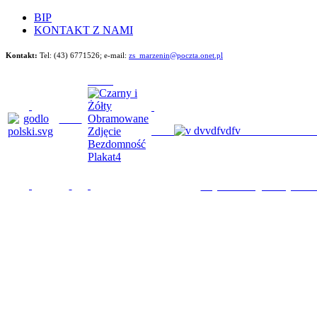
BIP
KONTAKT Z NAMI
Kontakt:
Tel: (43) 6771526;
e-mail:
zs_marzenin@poczta.onet.pl
Będziemy im poma