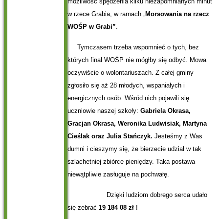
możliwość spędzenia kilku niezapomnianych minut
w rzece Grabia, w ramach „
Morsowania na rzecz
WOŚP w Grabi”
.
Tymczasem trzeba wspomnieć o tych, bez
których finał WOŚP nie mógłby się odbyć. Mowa
oczywiście o wolontariuszach. Z całej gminy
zgłosiło się aż 28 młodych, wspaniałych i
energicznych osób. Wśród nich pojawili się
uczniowie naszej szkoły:
Gabriela Okrasa,
Gracjan Okrasa, Weronika Ludwisiak, Martyna
Cieślak oraz Julia Stańczyk.
Jesteśmy z Was
dumni i cieszymy się, że bierzecie udział w tak
szlachetniej zbiórce pieniędzy. Taka postawa
niewątpliwie zasługuje na pochwałę.
Dzięki ludziom dobrego serca udało
się zebrać
19 184 08 zł
!