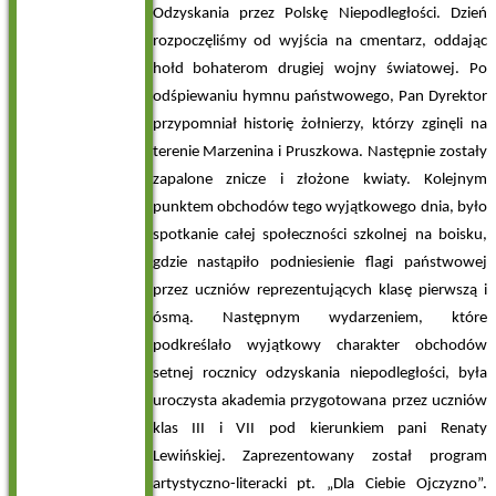
Odzyskania przez Polskę Niepodległości. Dzień
rozpoczęliśmy od wyjścia na cmentarz, oddając
hołd bohaterom drugiej wojny światowej. Po
odśpiewaniu hymnu państwowego, Pan Dyrektor
przypomniał historię żołnierzy, którzy zginęli na
terenie Marzenina i Pruszkowa. Następnie zostały
zapalone znicze i złożone kwiaty. Kolejnym
punktem obchodów tego wyjątkowego dnia, było
spotkanie całej społeczności szkolnej na boisku,
gdzie nastąpiło podniesienie flagi państwowej
przez uczniów reprezentujących klasę pierwszą i
ósmą. Następnym wydarzeniem, które
podkreślało wyjątkowy charakter obchodów
setnej rocznicy odzyskania niepodległości, była
uroczysta akademia przygotowana przez uczniów
klas III i VII pod kierunkiem pani Renaty
Lewińskiej. Zaprezentowany został program
artystyczno-literacki pt. „Dla Ciebie Ojczyzno”.