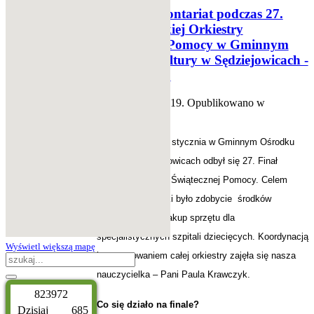
Szkolny wolontariat podczas 27.
Finału Wielkiej Orkiestry
Świątecznej Pomocy w Gminnym
Ośrodku Kultury w Sędziejowicach -
13.01.2019 r.
włącz
21 luty 2019
. Opublikowano w
Aktualnosci
W niedzielę 13 stycznia w Gminnym Ośrodku
Kultury w Sędziejowicach odbył się 27. Finał
Wielkiej Orkiestry Świątecznej Pomocy. Celem
tegorocznej zbiórki było zdobycie środków
finansowych na zakup sprzętu dla
specjalistycznych szpitali dziecięcych. Koordynacją
Wyświetl większą mapę
i przygotowaniem całej orkiestry zajęła się nasza
nauczycielka – Pani Paula Krawczyk.
8
2
3
9
7
2
Co się działo na finale?
Dzisiaj
685