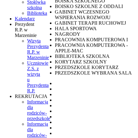
BOISKA SZKOLNEGO
Stołówka
BOISKO SZKOLNE Z ODDALI
szkolna
GABINET WCZESNEGO
Biblioteka
WSPIERANIA ROZWOJU
Kalendarz
GABINET TERAPII RUCHOWEJ
Prezydent
HALA SPORTOWA
R.P. w
NAGRODY
Marzeninie
PRACOWNIA KOMPUTEROWA I
Wizyta
PRACOWNIA KOMPUTEROWA -
Prezydenta
APPLE-MAC
R.P. w
BIBLIOTEKA SZKOLNA
Marzeninie
KORYTARZ SZKOLNY
Uczniowie
PRZEDSZKOLE KORYTARZ
Z.S. z
PRZEDSZKOLE WYBRANA SALA
wizytą
u
Prezydenta
R.P.
REKRUTACJA
Informacja
dla
rodziców-
przedszkole
Informacja
dla
rodziców-